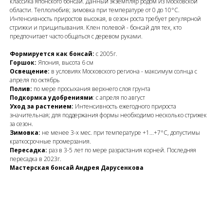
классика японского бонсай. Данный экземпляр родом из Московской
области. Теплолюбив; зимовка при температуре от 0 до 10°C.
Интенсивность приростов высокая, в сезон роста требует регулярной
стрижки и прищипывания. Клен полевой - бонсай для тех, кто
предпочитает часто общаться с деревом руками.
Формируется как бонсай:
с 2005г.
Горшок:
Япония, высота 6 см
Освещение:
в условиях Московского региона - максимум солнца с
апреля по октябрь
Полив:
по мере просыхания верхнего слоя грунта
Подкормка удобрениями
: с апреля по август
Уход за растением:
Интенсивность ежегодного прироста
значительная; для поддержания формы необходимо несколько стрижек
за сезон.
Зимовка:
не менее 3-х мес. при температуре +1...+7°C, допустимы
краткосрочные промерзания.
Пересадка:
раз в 3-5 лет по мере разрастания корней. Последняя
пересадка в 2023г.
Мастерская бонсай Андрея Дарусенкова