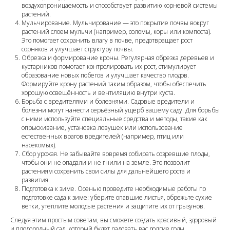
воздухопроницаемость и способствует развитию корневой системы
растений.
Мульчирование. Мульчирование — это покрытие почвы вокруг
растений слоем мульчи (например, соломы, коры или компоста).
Это помогает сохранить влагу в почве, предотвращает рост
сорняков и улучшает структуру почвы.
Обрезка и формирование кроны. Регулярная обрезка деревьев и
кустарников помогает контролировать их рост, стимулирует
образование новых побегов и улучшает качество плодов.
Формируйте крону растений таким образом, чтобы обеспечить
хорошую освещённость и вентиляцию внутри куста.
Борьба с вредителями и болезнями. Садовые вредители и
болезни могут нанести серьёзный ущерб вашему саду. Для борьбы
с ними используйте специальные средства и методы, такие как
опрыскивание, установка ловушек или использование
естественных врагов вредителей (например, птиц или
насекомых).
Сбор урожая. Не забывайте вовремя собирать созревшие плоды,
чтобы они не опадали и не гнили на земле. Это позволит
растениям сохранить свои силы для дальнейшего роста и
развития.
Подготовка к зиме. Осенью проведите необходимые работы по
подготовке сада к зиме: уберите опавшие листья, обрежьте сухие
ветки, утеплите молодые растения и защитите их от грызунов.
Следуя этим простым советам, вы сможете создать красивый, здоровый
и плодородный сад, который будет радовать вас долгие годы.