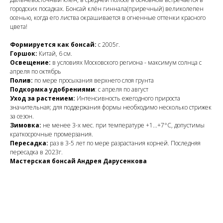
городских посадках. Бонсай клён гиннала(приречный) великолепен
осенью, когда его листва окрашивается в огненные оттенки красного
цвета!
Формируется как бонсай:
с 2005г.
Горшок:
Китай, 6 см.
Освещение:
в условиях Московского региона - максимум солнца с
апреля по октябрь
Полив:
по мере просыхания верхнего слоя грунта
Подкормка удобрениями
: с апреля по август
Уход за растением:
Интенсивность ежегодного прироста
значительная; для поддержания формы необходимо несколько стрижек
за сезон.
Зимовка:
не менее 3-х мес. при температуре +1...+7°C, допустимы
краткосрочные промерзания.
Пересадка:
раз в 3-5 лет по мере разрастания корней. Последняя
пересадка в 2023г.
Мастерская бонсай Андрея Дарусенкова